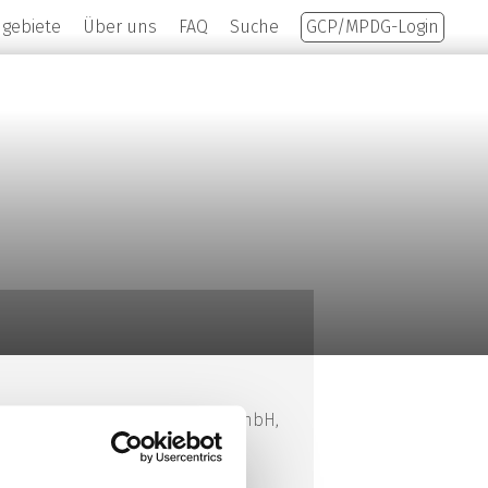
hgebiete
Über uns
FAQ
Suche
GCP/MPDG-Login
als bei der Winicker Norimed GmbH,