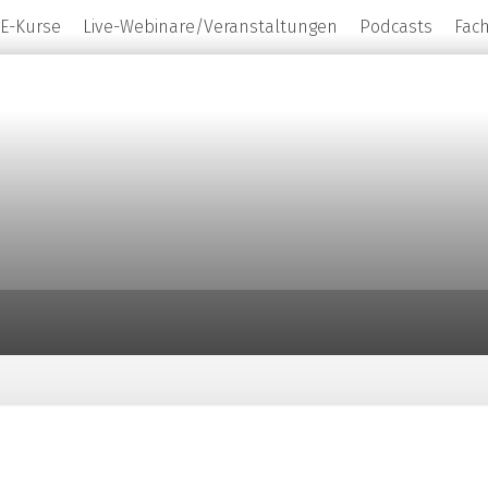
E-Kurse
Live-Webinare/Veranstaltungen
Podcasts
Fac
Marc Schönefeld
ist Project Manager Clinical Tri
Nürnberg.