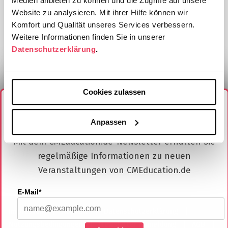
Medien anbieten zu können und die Zugriffe auf unsere
Website zu analysieren. Mit ihrer Hilfe können wir
Komfort und Qualität unseres Services verbessern.
Weitere Informationen finden Sie in unserer
Datenschutzerklärung
.
Cookies zulassen
Melden Sie sich jetzt für unseren Newsletter
Bitte bewerten Sie diesen CME-Kurs durch Klick auf die
an
Sterne
Anpassen
Mit dem CMEducation.de-Newsletter erhalten Sie
Bisher keine Bewertungen.
regelmäßige Informationen zu neuen
Veranstaltungen von CMEducation.de
E-Mail*
Impressum
Kontakt
Datenschutzerklärung
Nutzungsbedingungen
Newsletter Anmeldung
AGB