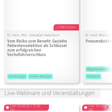
2 CME Punkte
Dr. med., MSc. Sebastian Haberkorn
Dr. med. Markus F
Vom Risiko zum Benefit: Gezielte
Pneumokokke
Patientenselektion als Schlüssel
zum erfolgreichen
Vorhofohrverschluss
Allgemeinmedizi
Kardiologie
Innere Medizin
Pädiatrie
Live-Webinare und Veranstaltungen
Live! 04.09.26 | 17:00
Live! 10.09.26 | 
Uhr
Uhr