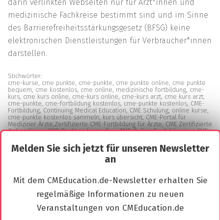
darin verlinkten Webseiten nur für Ärzt*innen und
medizinische Fachkreise bestimmt sind und im Sinne
des Barrierefreiheitsstärkungsgesetz (BFSG) keine
elektronischen Dienstleistungen für Verbraucher*innen
darstellen.
Stichwörter:
cme-kurse, cme punkte, cme-punkte, cme punkte online, cme punkte
bequem, cme kostenlos, cme online, medizinische fortbildung, cme-
kurs, cme kurs online, cme-kurs online, cme-kurs arzt, cme kurs arzt,
cme-punkte, cme-fortbildung kostenlos, cme-punkte kostenlos, CME-
Fortbildung, Continuing Medical Education, CME Schulung, online kurse,
cme-punkte kostenlos sammeln, kurs übersicht, CME-Portal für
Mediziner Ärzte,Zertifizierte CME-Fortbildung für Ärzte, CME Zertifizierte
Online Kurse, CME-Punkte - kostenfrei, CME-Online-Fortbildungen, CME
Fortbildungspunkte, CME Punkte für Arztpraxen, Online-Fortbildungen
nach Fachgebieten
Melden Sie sich jetzt für unseren Newsletter
an
Mit dem CMEducation.de-Newsletter erhalten Sie
Referent/innen
regelmäßige Informationen zu neuen
Veranstaltungen von CMEducation.de
Prof. Dr. med.
Prof. Dr. me