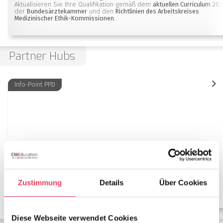
Aktualisieren Sie Ihre Qualifikation gemäß dem
aktuellen Curriculum 202
der
Bundesärztekammer
und den
Richtlinien des Arbeitskreises
Medizinischer Ethik-Kommissionen
.
Partner Hubs
Info-Point PPD
Postpartale Depression (PPD)
Wissenswertes zur Prävalenz, Klinik, Diagnose und Therapie einer zu se
Zustimmung
Details
Über Cookies
beachteten Erkrankung
Diese Webseite verwendet Cookies