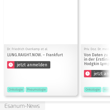
Dr. Friedrich Overkamp et al.
Priv. Doz. Dr. med
LUNG.RAIGHT.NOW. – Frankfurt
Von Daten zu 
in der Erstlin
Hodgkin Lym
jetzt anmelden
jetzt a
Onkologie
Pneumologie
Onkologie
Häm
Esanum-News