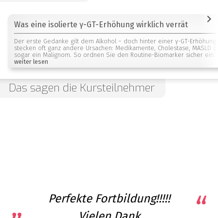
Was eine isolierte γ-GT-Erhöhung wirklich verrät
Der erste Gedanke gilt dem Alkohol – doch hinter einer γ-GT-Erhöhung
stecken oft ganz andere Ursachen: Medikamente, Cholestase, MASLD o
sogar ein Malignom. So ordnen Sie den Routine-Biomarker sicher ein...
weiter lesen
Das sagen die Kursteilnehmer
Perfekte Fortbildung!!!!!
Vielen Dank