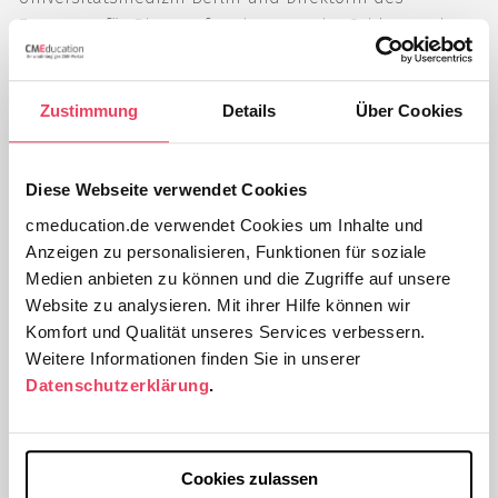
Zentrums für Rheumaforschung an der Schlosspark-
Klinik.
Zustimmung
Details
Über Cookies
Nach Abschluss ihres Studiums der Humanmedizin an
der Freien Universität Berlin folgte ein
Forschungsaufenthalt am Institut für Immunologie der
Diese Webseite verwendet Cookies
Universität Zürich.
cmeducation.de verwendet Cookies um Inhalte und
Anzeigen zu personalisieren, Funktionen für soziale
Prof. Dr. Alten absolvierte ihre Weiterbildung zur
Medien anbieten zu können und die Zugriffe auf unsere
Fachärztin für Innere Medizin und zur Rheumatologin
Website zu analysieren. Mit ihrer Hilfe können wir
in Berlin und Zürich. Später erwarb sie
Komfort und Qualität unseres Services verbessern.
Zusatzbezeichnungen in Physikalischer Therapie und
Weitere Informationen finden Sie in unserer
Rehabilitation, Osteologie und Sportmedizin. Seit 1990
Datenschutzerklärung
.
leitet sie die Abteilung für Innere Medizin und
Rheumatologie der Schlosspark-Klinik Berlin. Im Jahr
2017 wurde sie zur Professorin ernannt.
Cookies zulassen