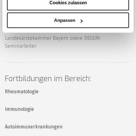
Cookies zulassen
NSAR-Therapie, dem hereditären Kolonkarzinom,
chronisch-entzündlichen Darmerkrankungen und dem
Anpassen
Purinstoffwechsel. Professor Gross ist darüber hinaus
Mitglied im Vorstand der Kommission Sonographie der
Landesärztekammer Bayern sowie DEGUM-
Seminarleiter.
Fortbildungen im Bereich:
Rheumatologie
Immunologie
Autoimmunerkrankungen