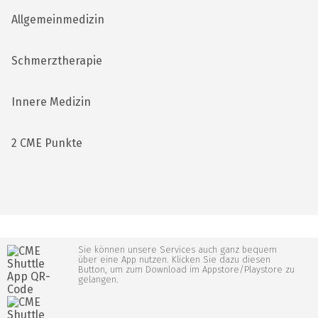
Allgemeinmedizin
Schmerztherapie
Innere Medizin
2 CME Punkte
Melden Sie sich jetzt für unseren Newsletter
an
Sie können unsere Services auch ganz bequem
Mit dem CMEducation.de-Newsletter erhalten Sie
über eine App nutzen. Klicken Sie dazu diesen
Button, um zum Download im Appstore/Playstore zu
regelmäßige Informationen zu neuen
gelangen.
Veranstaltungen von CMEducation.de