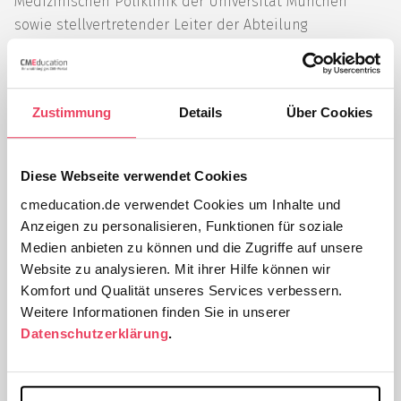
Medizinischen Poliklinik der Universität München
sowie stellvertretender Leiter der Abteilung
Gastroenterologie, deren Leitung er von 1998 bis 2001
übernahm. Zur gleichen Zeit war er Leiter der
interdisziplinären gastroenterologischen Ambulanz der
Zustimmung
Details
Über Cookies
Chirurgischen Klinik und Poliklinik der Universität
München. Von 2001 bis 2017 war Professor Gross
Chefarzt und Ärztlicher Direktor der Internistischen
Diese Webseite verwendet Cookies
Klinik Dr. Müller, die im Juli 2017 in das Internistische
cmeducation.de verwendet Cookies um Inhalte und
Klinikum München Süd umgewandelt wurde. Neben
Anzeigen zu personalisieren, Funktionen für soziale
seiner klinischen Tätigkeit geht Professor Gross
Medien anbieten zu können und die Zugriffe auf unsere
Lehrtätigkeiten an der Ludwig-Maximilians-Universität
Website zu analysieren. Mit ihrer Hilfe können wir
München nach und wurde 1999 zum
Komfort und Qualität unseres Services verbessern.
außerplanmäßigen Professor ernannt. Professor Gross
Weitere Informationen finden Sie in unserer
veröffentlichte mehr als 100 Originalarbeiten und
Datenschutzerklärung
.
sechs medizinische Fachbücher. Die Schwerpunkte
seiner wissenschaftlichen Aktivitäten liegen dabei auf
säureassoziierten Erkrankungen (Reflux, Ulkus), der