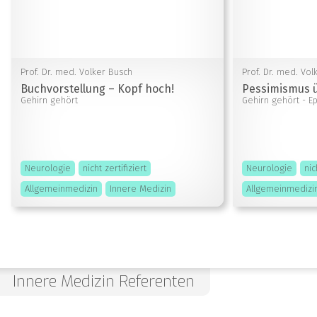
Prof. Dr. med. Volker Busch
Prof. Dr. med. Vol
Buchvorstellung – Kopf hoch!
Pessimismus 
Gehirn gehört
Gehirn gehört
- E
Neurologie
nicht zertifiziert
Neurologie
nic
Allgemeinmedizin
Innere Medizin
Allgemeinmedizi
Innere Medizin Referenten