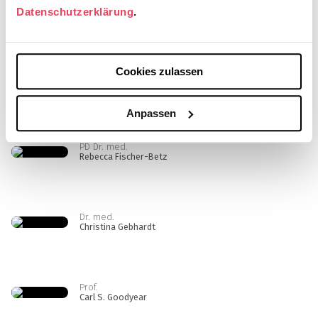
Prof. Dr.
Datenschutzerklärung
.
Monika Engelhardt
Cookies zulassen
Prof. Dr. med.
Thorsten Feldkamp
Anpassen
PD Dr. med.
Rebecca Fischer-Betz
Dr. med.
Christina Gebhardt
Prof.
Carl S. Goodyear