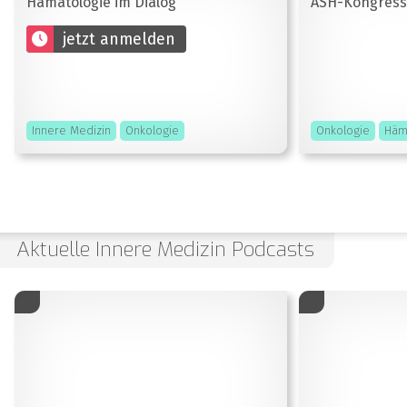
Hämatologie im Dialog
ASH-Kongress 
jetzt anmelden
Innere Medizin
Onkologie
Onkologie
Häm
Aktuelle Innere Medizin Podcasts