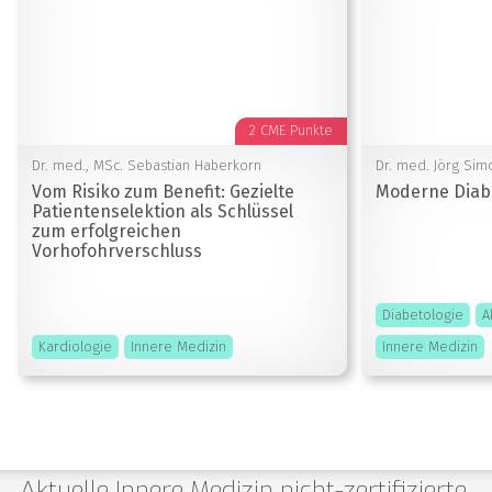
2 CME Punkte
Dr. med., MSc. Sebastian Haberkorn
Dr. med. Jörg Sim
Vom Risiko zum Benefit: Gezielte
Moderne Diab
Patientenselektion als Schlüssel
zum erfolgreichen
Vorhofohrverschluss
Diabetologie
A
Kardiologie
Innere Medizin
Innere Medizin
Aktuelle Innere Medizin nicht-zertifizierte