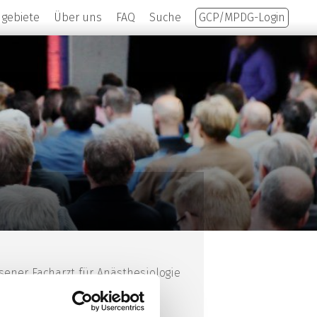
hgebiete
Über uns
FAQ
Suche
GCP/MPDG-Login
sener Facharzt für Anästhesiologie
erapie, Psychotherapie,
n und, Suchtmedizinischer