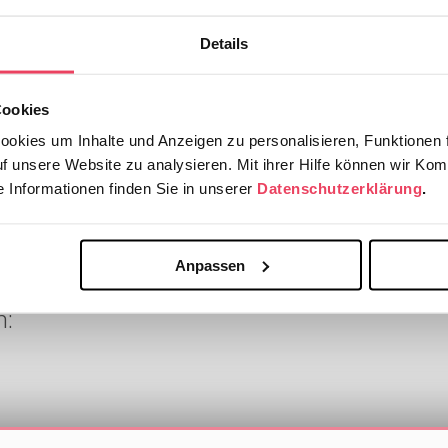
Grundversorgung. Von 2014-2020 leitete er als Chef
Anästhesiologie, Intensivmedizin, Notfallmediz
Details
Klinikum in Deggendorf, Dingolfing und Landau a.d.
Cookies
okies um Inhalte und Anzeigen zu personalisieren, Funktionen f
uf unsere Website zu analysieren. Mit ihrer Hilfe können wir Kom
 Informationen finden Sie in unserer
Datenschutzerklärung
.
Anpassen
h: