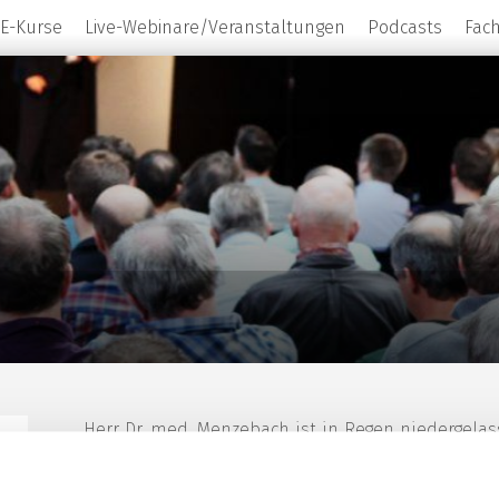
E-Kurse
Live-Webinare/Veranstaltungen
Podcasts
Fac
Herr Dr. med. Menzebach ist in Regen niedergelas
mit Zusatzbezeichnungen in Spezieller Schmerzth
Palliativmedizin, Intensivmedizin, Notfallmedizi