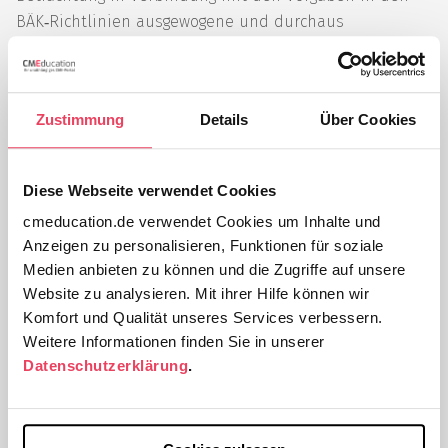
BÄK‑Richtlinien ausgewogene und durchaus
praktikable Regelungen zur Verschreibung und
Anwendung von Substitutionsmitteln. Mit der
Änderung der BtMVV im Mai 2017 verfolgt der
Zustimmung
Details
Über Cookies
Verordnungsgeber das Ziel, suchtmedizinisch
qualifizierte Ärzte durch den Abbau von
Unsicherheiten bei der rechtlichen Bewertung von
Diese Webseite verwendet Cookies
Substitutionsbehandlungen zu mehr
cmeducation.de verwendet Cookies um Inhalte und
Substitutionsbehandlungen zu motivieren und
Anzeigen zu personalisieren, Funktionen für soziale
dadurch die Versorgungssituation in Deutschland
Medien anbieten zu können und die Zugriffe auf unsere
spürbar zu verbessern.
Website zu analysieren. Mit ihrer Hilfe können wir
Der Vortrag zum Substitutionsrecht zeigt auf, dass dies
Komfort und Qualität unseres Services verbessern.
grundsätzlich gelungen ist. Dabei versucht der
Weitere Informationen finden Sie in unserer
Referent, Licht ins vermeintlich dunkle
Datenschutzerklärung
.
Substitutionsrecht zu bringen, indem er das
wesentliche Regelungssystem der aktuell geltenden
BtMVV darstellt und die möglichen strafrechtlichen