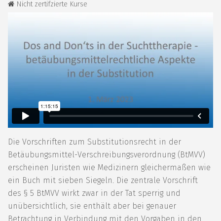
Nicht zertifzierte Kurse
Die Vorschriften zum Substitutionsrecht in der
Betäubungsmittel-Verschreibungsverordnung (BtMVV)
erscheinen Juristen wie Medizinern gleichermaßen wie
ein Buch mit sieben Siegeln. Die zentrale Vorschrift
des § 5 BtMVV wirkt zwar in der Tat sperrig und
unübersichtlich, sie enthält aber bei genauer
Betrachtung in Verbindung mit den Vorgaben in den