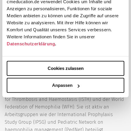
Zu ihren klinischen Schwerpunkten zählen die
cmeducation.de verwendet Cookies um Inhalte und
hämorrhagischen Erkrankungen mit Fokus auf
Anzeigen zu personalisieren, Funktionen für soziale
Hämophilien, Thrombosen, angeborene Immundefekte
Medien anbieten zu können und die Zugriffe auf unsere
Website zu analysieren. Mit ihrer Hilfe können wir
und hereditäre Angioödeme bei Kindern und
Komfort und Qualität unseres Services verbessern.
Erwachsenen.
Weitere Informationen finden Sie in unserer
Datenschutzerklärung
.
Ihr Forschungsinteresse gilt hämorrhagischen
Erkrankungen, insbesondere der Behandlung von
Hämophilen und Hämophilen mit Hemmstoffen.
Cookies zulassen
Darüber hinaus ist Frau Dr. med. Escuriola-
Ettingshausen Mitglied der Deutschen, Schweizer und
Österreichischen Gesellschaft für Thrombose- und
Anpassen
Hämostaseforschung (GTH), der International Society
for Thrombosis and Haemostasis (ISTH) und der World
Federation of Hemophilia (WFH). Sie ist aktiv an
Arbeitsgruppen wie der International Prophylaxis
Study Group (IPSG) und Pediatric Network on
haemophilia management (PedNet) beteiligt.