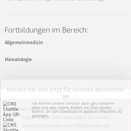
Fortbildungen im Bereich:
Allgemeinmedizin
Hämatologie
Melden Sie sich jetzt für unseren Newsletter
an
Sie können unsere Services auch ganz bequem
über eine App nutzen. Klicken Sie dazu diesen
Mit dem CMEducation.de-Newsletter erhalten Sie
Button, um zum Download im Appstore/Playstore zu
gelangen.
regelmäßige Informationen zu neuen
Veranstaltungen von CMEducation.de