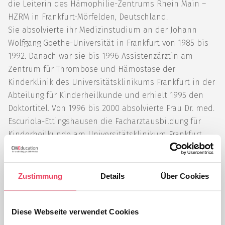
die Leiterin des Hämophilie-Zentrums Rhein Main –
HZRM in Frankfurt-Mörfelden, Deutschland.
Sie absolvierte ihr Medizinstudium an der Johann
Wolfgang Goethe-Universität in Frankfurt von 1985 bis
1992. Danach war sie bis 1996 Assistenzärztin am
Zentrum für Thrombose und Hämostase der
Kinderklinik des Universitätsklinikums Frankfurt in der
Abteilung für Kinderheilkunde und erhielt 1995 den
Doktortitel. Von 1996 bis 2000 absolvierte Frau Dr. med.
Escuriola-Ettingshausen die Facharztausbildung für
Kinderheilkunde am Universitätsklinikum Frankfurt
und war anschließend bis 2012 Mitarbeiterin des
Zentrums für Thrombose und Hämostase des
Universitätsklinikums Frankfurt, Abteilung
Zustimmung
Details
Über Cookies
Kinderheilkunde. 2012 gründete sie das Hämophilie-
Zentrum Rhein-Main in Frankfurt-Mörfelden.
Diese Webseite verwendet Cookies