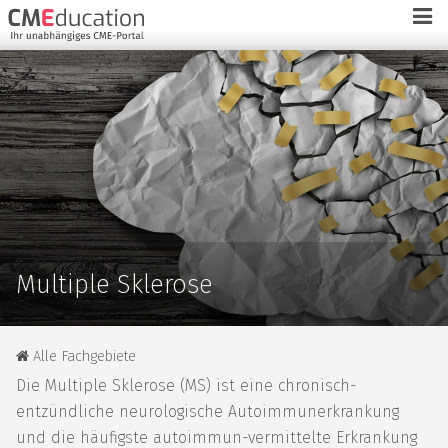
Multiple Sklerose
Alle Fachgebiete
Die
Multiple Sklerose (MS)
ist eine chronisch-
entzündliche neurologische
Autoimmunerkrankung
und die häufigste autoimmun-vermittelte Erkrankung