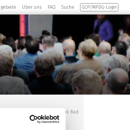
hgebiete
Über uns
FAQ
Suche
GCP/MPDG-Login
selerkrankungen, m&i Fachklinik Bad