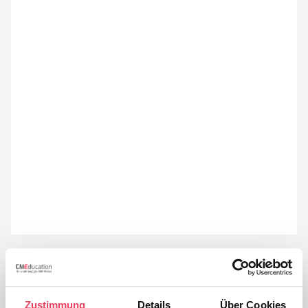
Dr. phil. (HTA) Eva Wolf, M.P.H.
leitet den Bereich
Klinische Forschung in der MUC Research GmbH und
im MVZ Karlsplatz in München. Nach dem Studium der
Zustimmung
Details
Über Cookies