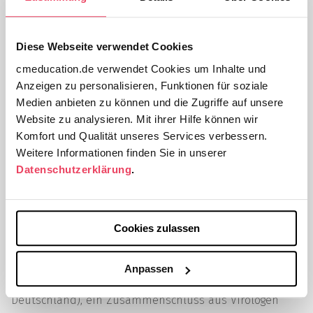
Physik absolvierte sie berufsbegleitend das
Postgraduiertenstudium Öffentliche Gesundheit und
Epidemiologie an der Ludwig-Maximilians-Universität
Diese Webseite verwendet Cookies
München mit dem Abschluss Master of Public Health.
cmeducation.de verwendet Cookies um Inhalte und
2011 schloss sie ein Doktoratsstudium in Health
Anzeigen zu personalisieren, Funktionen für soziale
Technology Assessment (HTA) am Institute for Public
Medien anbieten zu können und die Zugriffe auf unsere
Health, Medical Decision Making and Health Technology
Website zu analysieren. Mit ihrer Hilfe können wir
Assessment an der UMIT (University for Health
Komfort und Qualität unseres Services verbessern.
Weitere Informationen finden Sie in unserer
Sciences, Medical Informatics and Technology) in Hall
Datenschutzerklärung
.
in Tirol ab. Zu den Schwerpunkten ihrer Tätigkeit
zählen die Konzeption und Koordinierung von
Forschungsprojekten, die statistische Planung und
Auswertung von Studien sowie Medical Writing
Cookies zulassen
(Erstellen von Abstracts, Posters, Manuskripten,
Präsentationen, Clinical Study Reports). Sie ist Mitglied
Anpassen
von HIV-GRADE e.V. (Genotypic Resistance-Algorithm
Deutschland), ein Zusammenschluss aus Virologen