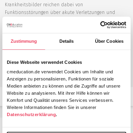
Krankheitsbilder reichen dabei von
Funktionsstörungen über akute Verletzungen und
Entzündungen bis hin zu komplexen Fehlbildungen
und Krebsleiden des Urogenitaltraktes. Der Teilbereich
der Uroonkologie hat in den letzten Jahrzehnten
Zustimmung
Details
Über Cookies
zunehmend an Bedeutung gewonnen. Aufgabe der
Uroonkologie ist das Erkennen und Behandeln von
Krebserkrankungen des Harntraktes und der
Diese Webseite verwendet Cookies
männlichen Geschlechtsorgane.
cmeducation.de verwendet Cookies um Inhalte und
Anzeigen zu personalisieren, Funktionen für soziale
Medien anbieten zu können und die Zugriffe auf unsere
Website zu analysieren. Mit ihrer Hilfe können wir
Komfort und Qualität unseres Services verbessern.
Weitere Informationen finden Sie in unserer
Urologie Referenten
Datenschutzerklärung
.