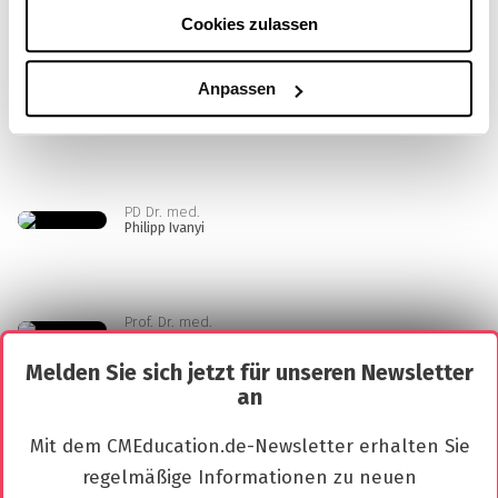
Priv.-Doz. Dr. med.
Markus Grabbert
Cookies zulassen
Anpassen
Prof. Dr. med.
Marc-Oliver Grimm
PD Dr. med.
Philipp Ivanyi
Prof. Dr. med.
Florian Roghmann
Melden Sie sich jetzt für unseren Newsletter
an
Dr. med.
Mit dem CMEducation.de-Newsletter erhalten Sie
Stefanie Zschäbitz
regelmäßige Informationen zu neuen