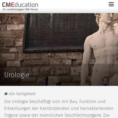
Urologie
Alle Fachgebiete
Die
Urologie
beschäftigt sich mit Bau, Funktion und
Erkrankungen der harnbildenden und harnableitenden
Organe sowie der männlichen Geschlechtsorgane. Die