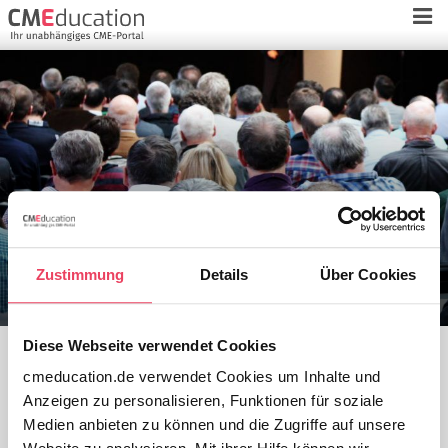
Zustimmung
Details
Über Cookies
Univ.-Prof. Dr. med.
Georg Lenz
Diese Webseite verwendet Cookies
Alle Referenten
cmeducation.de verwendet Cookies um Inhalte und
Anzeigen zu personalisieren, Funktionen für soziale
Medien anbieten zu können und die Zugriffe auf unsere
Medizinische Klinik A