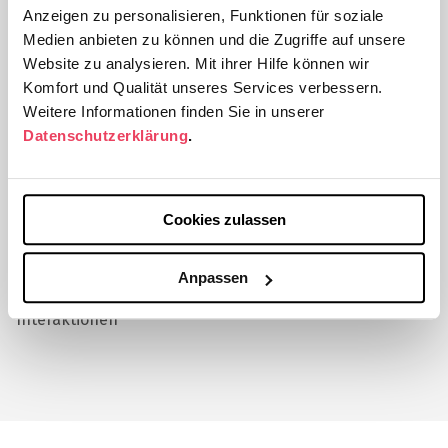
Medizinische Universität Innsbruck
Anzeigen zu personalisieren, Funktionen für soziale
Österreich
Medien anbieten zu können und die Zugriffe auf unsere
Website zu analysieren. Mit ihrer Hilfe können wir
Vollmitglied des europäischen Netzwerks für seltene
Komfort und Qualität unseres Services verbessern.
neurologische Erkrankungen (ERN-RND)
Weitere Informationen finden Sie in unserer
Datenschutzerklärung
.
Fortbildungen im Bereich:
Cookies zulassen
Neurologie
Anpassen
Melden Sie sich jetzt für unseren Newsletter
an
Interaktionen
Mit dem CMEducation.de-Newsletter erhalten Sie
regelmäßige Informationen zu neuen
Veranstaltungen von CMEducation.de