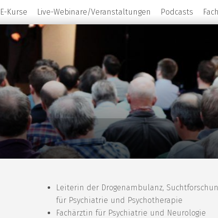
E-Kurse
Live-Webinare/Veranstaltungen
Podcasts
Fac
Leiterin der Drogenambulanz, Suchtforschung
für Psychiatrie und Psychotherapie
Fachärztin für Psychiatrie und Neurologie