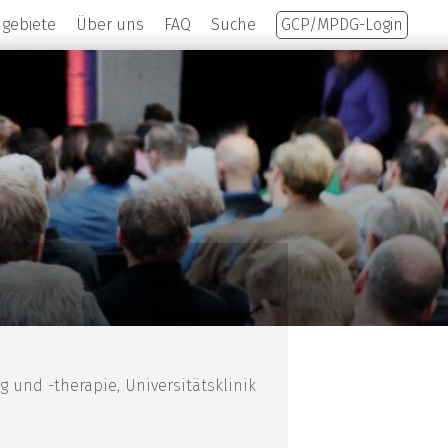
hgebiete
Über uns
FAQ
Suche
GCP/MPDG-Login
 und -therapie, Universitätsklinik