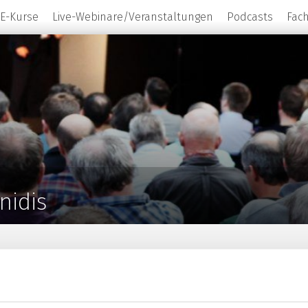
E-Kurse
Live-Webinare/Veranstaltungen
Podcasts
Fac
nidis
Chefarzt der Klinik für Onkologie, Hämatologie un
Marien Hospital Düsseldorf