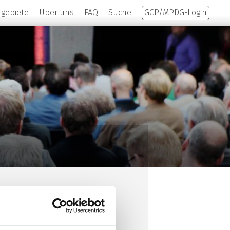
hgebiete
Über uns
FAQ
Suche
GCP/MPDG-Login
d Palliativmedizin