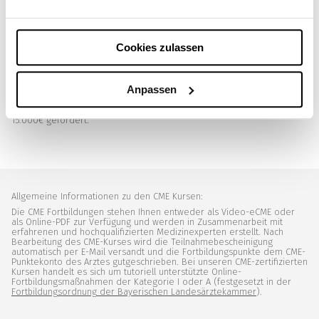
Kosten:
kostenfrei
Cookies zulassen
Mit freundlicher Unterstützung von:
Bristol-Myers Squibb GmbH & Co.
KGaA, AbbVie Deutschland GmbH & Co. KG und Amgen GmbH.
Anpassen
Dieses Online Symposium wird von Bristol-Myers Squibb GmbH & Co.
KGaA mit einem Betrag von 30.000€, von AbbVie Deutschland GmbH &
Co. KG mit einem Betrag von 20.000€ und von der Amgen GmbH mit
15.000€ gefördert.
Allgemeine Informationen zu den CME Kursen:
Die CME Fortbildungen stehen Ihnen entweder als Video-eCME oder
als Online-PDF zur Verfügung und werden in Zusammenarbeit mit
erfahrenen und hochqualifizierten Medizinexperten erstellt. Nach
Bearbeitung des CME-Kurses wird die Teilnahmebescheinigung
automatisch per E-Mail versandt und die Fortbildungspunkte dem CME-
Punktekonto des Arztes gutgeschrieben. Bei unseren CME-zertifizierten
Kursen handelt es sich um tutoriell unterstützte Online-
Fortbildungsmaßnahmen der Kategorie I oder A (festgesetzt in der
Fortbildungsordnung der Bayerischen Landesärztekammer
).