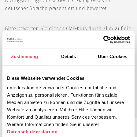
wichtigsten Ergebnisse des ASH-Kongresses in
deutscher Sprache präsentiert und bewertet.
Bitte bewerten Sie diesen CME-Kurs durch Klick auf die
Sterne
5
/ 5. Sternebewertungen:
1
Zustimmung
Details
Über Cookies
Diesen Beitrag teilen
Diese Webseite verwendet Cookies
cmeducation.de verwendet Cookies um Inhalte und
Folgen Sie uns auf Instagram
Anzeigen zu personalisieren, Funktionen für soziale
Medien anbieten zu können und die Zugriffe auf unsere
Website zu analysieren. Mit ihrer Hilfe können wir
Komfort und Qualität unseres Services verbessern.
Weitere Informationen finden Sie in unserer
Fortbildungsart:
Live-Seminar
Datenschutzerklärung
.
Fortbildungskategorie:
A