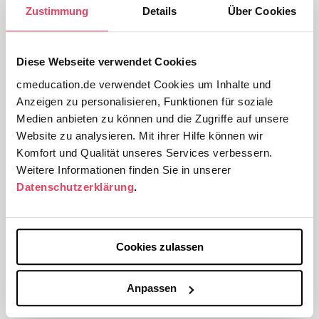
Folgen Sie uns auf Instagram
Zustimmung
Details
Über Cookies
Mit freundlicher Unterstützung von:
TEVA GmbH
Diese Webseite verwendet Cookies
Für den Zertifizierungszeitraum von 12 Monaten wurde dieser CME-
cmeducation.de verwendet Cookies um Inhalte und
Kurs von der TEVA GmbH mit einem Betrag von 16.490,00 € gefördert.
Anzeigen zu personalisieren, Funktionen für soziale
Medien anbieten zu können und die Zugriffe auf unsere
VNR:
2761102026018550001
Website zu analysieren. Mit ihrer Hilfe können wir
Gültig bis:
12. April 2027
Komfort und Qualität unseres Services verbessern.
CME-Punkte:
3
Weitere Informationen finden Sie in unserer
Fortbildungsart:
Videokurs
Datenschutzerklärung
.
Zertifiziert durch:
Ärztekammer Berlin
Fortbildungskategorie:
D
Kosten:
kostenfrei
Cookies zulassen
Kursdauer:
45 Minuten
Technische Voraussetzungen:
Webbrowser,
Anpassen
Internetverbindung, Lautsprecher oder Kopfhörer