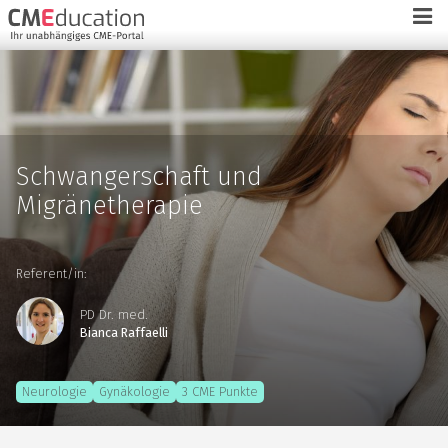
Schwangerschaft und
Migränetherapie
Referent/in:
PD Dr. med.
Bianca Raffaelli
Neurologie
Gynäkologie
3 CME Punkte