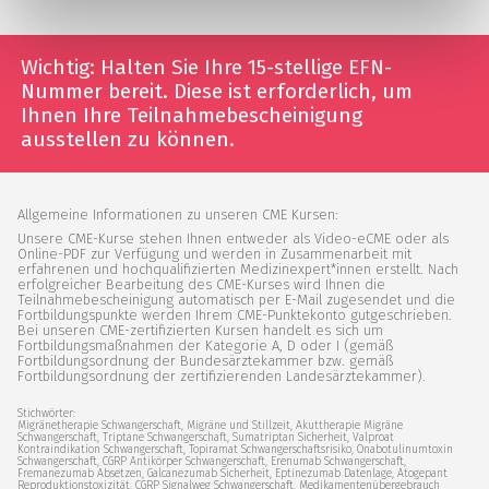
Wichtig: Halten Sie Ihre 15-stellige EFN-
Nummer bereit. Diese ist erforderlich, um
Ihnen Ihre Teilnahmebescheinigung
ausstellen zu können.
Allgemeine Informationen zu unseren CME Kursen:
Unsere CME-Kurse stehen Ihnen entweder als Video-eCME oder als
Online-PDF zur Verfügung und werden in Zusammenarbeit mit
erfahrenen und hochqualifizierten Medizinexpert*innen erstellt. Nach
erfolgreicher Bearbeitung des CME-Kurses wird Ihnen die
Teilnahmebescheinigung automatisch per E-Mail zugesendet und die
Fortbildungspunkte werden Ihrem CME-Punktekonto gutgeschrieben.
Bei unseren CME-zertifizierten Kursen handelt es sich um
Fortbildungsmaßnahmen der Kategorie A, D oder I (gemäß
Fortbildungsordnung der Bundesärztekammer bzw. gemäß
Fortbildungsordnung der zertifizierenden Landesärztekammer).
Stichwörter:
Migränetherapie Schwangerschaft, Migräne und Stillzeit, Akuttherapie Migräne
Schwangerschaft, Triptane Schwangerschaft, Sumatriptan Sicherheit, Valproat
Kontraindikation Schwangerschaft, Topiramat Schwangerschaftsrisiko, Onabotulinumtoxin
Schwangerschaft, CGRP Antikörper Schwangerschaft, Erenumab Schwangerschaft,
Fremanezumab Absetzen, Galcanezumab Sicherheit, Eptinezumab Datenlage, Atogepant
Reproduktionstoxizität, CGRP Signalweg Schwangerschaft, Medikamentenübergebrauch