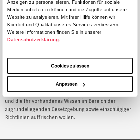
Anzeigen zu personalisieren, Funktionen für soziale
Nicht zertifizierte Kurse
Medien anbieten zu können und die Zugriffe auf unsere
Kurs starten
Website zu analysieren. Mit ihrer Hilfe können wir
Komfort und Qualität unseres Services verbessern.
Weitere Informationen finden Sie in unserer
Hauptprüfer, Prüfer, Mitglieder des Prüfungsteams (z.B.
Datenschutzerklärung
.
Study Nurses oder Studienkoordinatoren), CRA’s sowie
Mitarbeiter medizintechnischer/pharmazeutischer
Unternehmen, die in der Vergangenheit bereits
Cookies zulassen
erfolgreich einen (den aktuellen Empfehlungen
entsprechenden) Medizinprodukte Grundlagenkurs
Melden Sie sich jetzt für unseren Newsletter
Anpassen
bzw. einen GCP-Grundlagenkurs für Arzneimittel und
an
einen Medizinprodukte Ergänzungskurs besucht haben
und die Ihr vorhandenes Wissen im Bereich der
Mit dem CMEducation.de-Newsletter erhalten Sie
zugrundeliegenden Gesetzgebung sowie einschlägiger
regelmäßige Informationen zu neuen
Richtlinien auffrischen wollen.
Veranstaltungen von CMEducation.de
E-Mail*