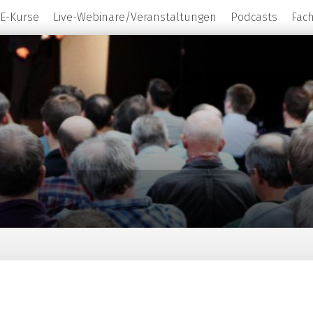
E-Kurse
Live-Webinare/Veranstaltungen
Podcasts
Fac
Leiter der Kommission für Labordiagnostik in der 
Aktives Mitglied der AG Diabetes,
Umwelt und Klima (AG DUK) & diateam GmbH