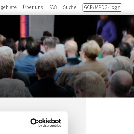
hgebiete
Über uns
FAQ
Suche
GCP/MPDG-Login
Diabetologie (KLD),