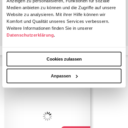
Anzeigen zu personalisieren, Funktionen für soziale
2010 die Position eines Oberarztes in der
Medien anbieten zu können und die Zugriffe auf unsere
Medizinischen Klinik I des Krankenhauses Düren. Seit
Website zu analysieren. Mit ihrer Hilfe können wir
dem Jahr 2010 ist er in eigener Praxis für Kardiologie in
Komfort und Qualität unseres Services verbessern.
Aachen niedergelassen.
Weitere Informationen finden Sie in unserer
Datenschutzerklärung
.
Kurse mit Dr. med. Martin Klutmann
Cookies zulassen
Anpassen