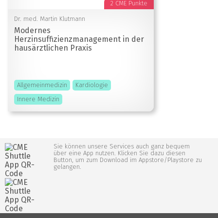
2 CME Punkte
Dr. med. Martin Klutmann
Modernes
Herzinsuffizienzmanagement in der
hausärztlichen Praxis
Allgemeinmedizin
Kardiologie
Innere Medizin
Melden Sie sich jetzt für unseren Newsletter
an
Sie können unsere Services auch ganz bequem
über eine App nutzen. Klicken Sie dazu diesen
Mit dem CMEducation.de-Newsletter erhalten Sie
Button, um zum Download im Appstore/Playstore zu
gelangen.
regelmäßige Informationen zu neuen
Veranstaltungen von CMEducation.de
E-Mail*