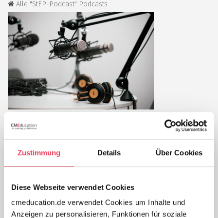
Alle "StEP-Podcast" Podcasts
Zustimmung
Details
Über Cookies
Podcast-Reihe:
StEP-Podcast
In unserer Pilotfolge beschäftigen wir uns mit der
Diese Webseite verwendet Cookies
Geschichte der Substitutionsmedizin in Deutschland.
cmeducation.de verwendet Cookies um Inhalte und
Wir beleuchten zusammen, welche Meilensteine gelegt
Anzeigen zu personalisieren, Funktionen für soziale
wurden – sowohl aus medizinischer als auch aus