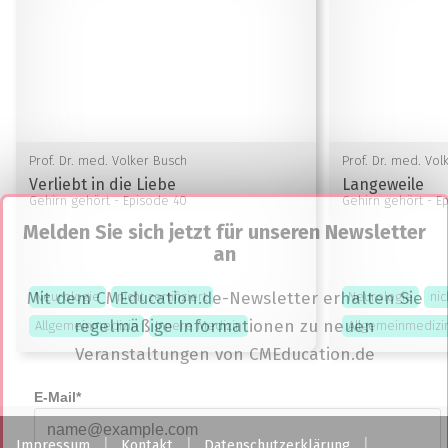
Prof. Dr. med. Volker Busch
Prof. Dr. med. Vol
Verliebt in die Liebe
Langeweile
Gehirn gehört
- Episode 40
Gehirn gehört
- E
Melden Sie sich jetzt für unseren Newsletter
an
Mit dem CMEducation.de-Newsletter erhalten Sie
Neurologie
nicht zertifiziert
Neurologie
nic
regelmäßige Informationen zu neuen
Allgemeinmedizin
Innere Medizin
Allgemeinmedizi
Veranstaltungen von CMEducation.de
E-Mail*
Impressum
Kontakt
Datenschutzerklärung