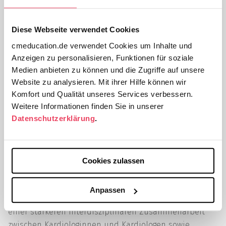
Herzinsuffizienz
Diese Webseite verwendet Cookies
in der
cmeducation.de verwendet Cookies um Inhalte und
Anzeigen zu personalisieren, Funktionen für soziale
intersektoralen
Medien anbieten zu können und die Zugriffe auf unsere
Website zu analysieren. Mit ihrer Hilfe können wir
Versorgung
Komfort und Qualität unseres Services verbessern.
Weitere Informationen finden Sie in unserer
Datenschutzerklärung
.
Erstellt von
Jochen Heilmann
am 4 März 2026 in
Die ESC-Leitlinien 2023 heben die Bedeutung der
SGLT2-Inhibitoren hervor, die erstmals für alle
Cookies zulassen
Herzinsuffizienztypen empfohlen werden. Dabei liegt
ein Schlüssel zu einer besseren Versorgung von
Anpassen
Patientinnen und Patienten mit Herzinsuffizienz in
einer stärkeren interdisziplinaren Zusammenarbeit
zwischen Kardiologinnen und Kardiologen sowie