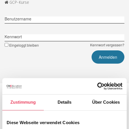
GCP-Kurse
Benutzername
Kennwort
Kennwort vergessen?
Eingeloggt bleiben
WEITERE ANGABEN
Zustimmung
Details
Über Cookies
VNR:
2760909014565240017
Gültigkeit:
60 Tage nach Kauf pro Kurs
Laufzeit bis:
1 Juli 2026
Diese Webseite verwendet Cookies
Fortbildungsart:
Videokurs