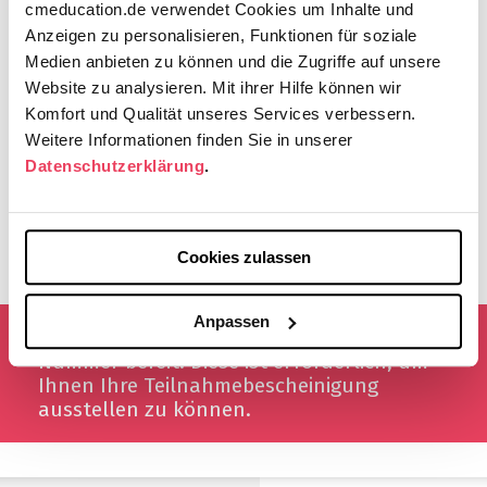
cmeducation.de verwendet Cookies um Inhalte und
Fortbildungskategorie:
I
Anzeigen zu personalisieren, Funktionen für soziale
CME-Punkte:
2
Medien anbieten zu können und die Zugriffe auf unsere
Kosten:
230,00€ (zzgl. MwSt) für 4 Module
Website zu analysieren. Mit ihrer Hilfe können wir
Komfort und Qualität unseres Services verbessern.
Die Inhalte wurden erstellt in Zusammenarbeit mit der
Winicker
Weitere Informationen finden Sie in unserer
Norimed GmbH
.
Datenschutzerklärung
.
Kein Förderer unterstützt diese Fortbildung finanziell.
Cookies zulassen
Anpassen
Wichtig: Halten Sie Ihre 15-stellige EFN-
Nummer bereit. Diese ist erforderlich, um
Ihnen Ihre Teilnahmebescheinigung
ausstellen zu können.