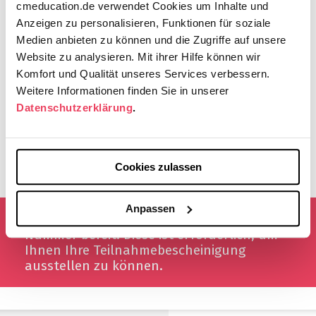
cmeducation.de verwendet Cookies um Inhalte und
Fortbildungskategorie:
I
Anzeigen zu personalisieren, Funktionen für soziale
CME-Punkte:
2
Medien anbieten zu können und die Zugriffe auf unsere
Kosten:
230,00€ (zzgl. MwSt) für 4 Module
Website zu analysieren. Mit ihrer Hilfe können wir
Komfort und Qualität unseres Services verbessern.
Die Inhalte wurden erstellt in Zusammenarbeit mit der
Winicker
Weitere Informationen finden Sie in unserer
Norimed GmbH
.
Datenschutzerklärung
.
Kein Förderer unterstützt diese Fortbildung finanziell.
Cookies zulassen
Anpassen
Wichtig: Halten Sie Ihre 15-stellige EFN-
Nummer bereit. Diese ist erforderlich, um
Ihnen Ihre Teilnahmebescheinigung
ausstellen zu können.