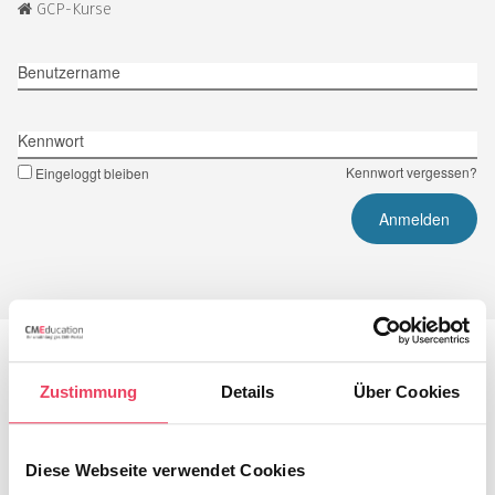
GCP-Kurse
Benutzername
Kennwort
Kennwort vergessen?
Eingeloggt bleiben
WEITERE ANGABEN
Zustimmung
Details
Über Cookies
VNR:
2760909014565300019
Gültigkeit:
60 Tage nach Kauf pro Kurs
Laufzeit bis:
1 Juli 2026
Diese Webseite verwendet Cookies
Fortbildungsart:
Videokurs