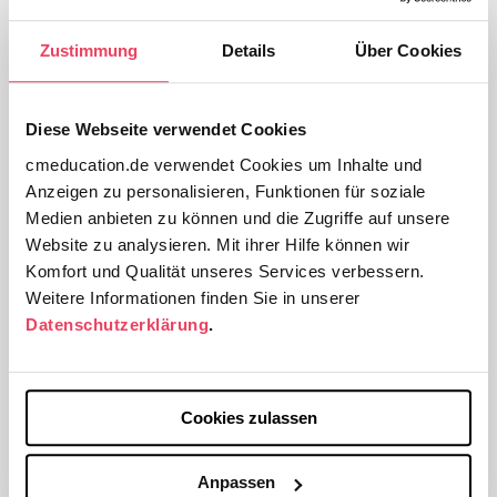
Wie laut ist eigentlich Ihr Leben?
Zustimmung
Details
Über Cookies
Viele Menschen sehnen sich am Ende eines
anstrengenden Jahres in den sog. “besinnlichen”
Diese Webseite verwendet Cookies
Weihnachtstagen nach kaum etwas mehr als nach
cmeducation.de verwendet Cookies um Inhalte und
Stille. Stille steht seit Jahren in den Top Ten der
Anzeigen zu personalisieren, Funktionen für soziale
Bedürfnisse von Menschen mit viel Stress im Alltag.
Medien anbieten zu können und die Zugriffe auf unsere
Website zu analysieren. Mit ihrer Hilfe können wir
Deswegen habe ich diesem spannenden Thema mal
Komfort und Qualität unseres Services verbessern.
einen Podcast gewidmet: Warum brauchen wir die
Weitere Informationen finden Sie in unserer
Ruhe in einer Welt, die gefühlt immer lauter wird? Und
Datenschutzerklärung
.
woher kommt der Lärm in unserem Leben überhaupt?
Tönt die Welt an sich, oder sind es die Stimmen in
uns? Was hilft gegen den Lärm in unserem Kopf? Ich
Cookies zulassen
möchte Ihnen erzählen, warum uns die Welt immer
lauter vorkommt, und was wir dagegen tun können.
Anpassen
Und ich verrate ihnen, warum Stille so wohltuend und