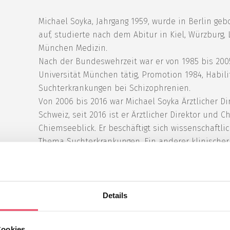
Michael Soyka, Jahrgang 1959, wurde in Berlin geb
auf, studierte nach dem Abitur in Kiel, Würzburg,
München Medizin.
Nach der Bundeswehrzeit war er von 1985 bis 2005
Universität München tätig, Promotion 1984, Habi
Suchterkrankungen bei Schizophrenien.
Von 2006 bis 2016 war Michael Soyka Ärztlicher Dir
Schweiz, seit 2016 ist er Ärztlicher Direktor und C
Chiemseeblick. Er beschäftigt sich wissenschaftli
Thema Suchterkrankungen. Ein anderer klinische
die Forensische Psychiatrie.
Michael Soyka hat ca. 500 Zeitschriften- und Buch
aber auch zwei Kriminalromane, veröffentlicht. Fü
mit mehreren Preisen ausgezeichnet worden.
Details
Cookies