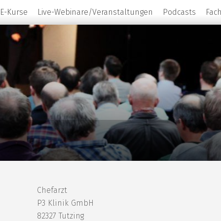
E-Kurse
Live-Webinare/Veranstaltungen
Podcasts
Fac
Chefarzt
P3 Klinik GmbH
82327 Tutzing