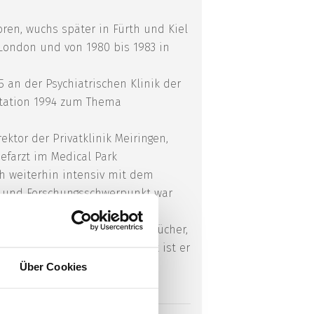
oren, wuchs später in Fürth und Kiel
 London und von 1980 bis 1983 in
 an der Psychiatrischen Klinik der
litation 1994 zum Thema
ektor der Privatklinik Meiringen,
hefarzt im Medical Park
ch weiterhin intensiv mit dem
r und Forschungsschwerpunkt war
artikel sowie zahlreiche Fachbücher,
r sein wissenschaftliches Werk ist er
Über Cookies