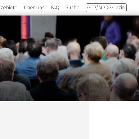
hgebiete
Über uns
FAQ
Suche
GCP/MPDG-Login