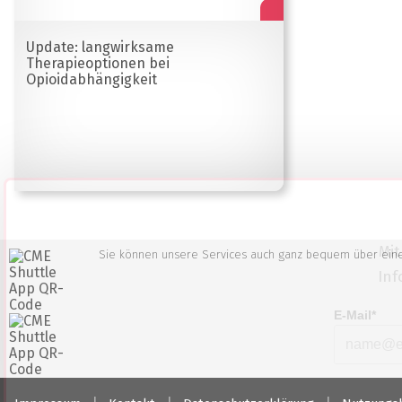
Update: langwirksame
Therapieoptionen bei
Opioidabhängigkeit
Mit
Sie können unsere Services auch ganz bequem über eine 
Inf
E-Mail*