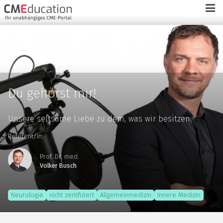
Du gehörst mir!
Unsere seltsame Liebe zu dem, was wir besitzen.
Referent/in:
Prof. Dr. med.
Volker Busch
Neurologie
nicht zertifiziert
Allgemeinmedizin
Innere Medizin