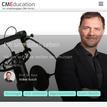
Ein sinnvolles Leben
Warum wir keine Helden sein müssen
Referent/in:
Prof. Dr. med.
Volker Busch
Neurologie
nicht zertifiziert
Allgemeinmedizin
Innere Medizin