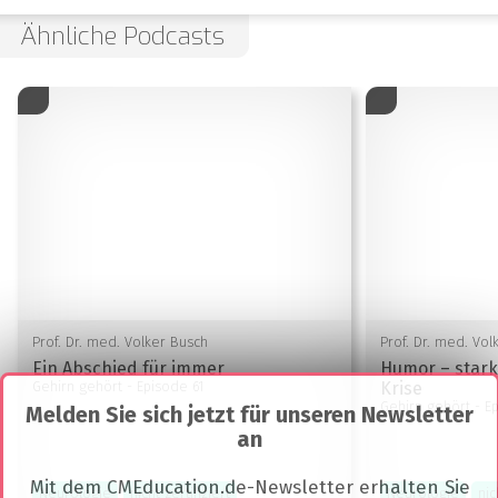
Ähnliche Podcasts
Prof. Dr. med. Volker Busch
Prof. Dr. med. Vol
Ein Abschied für immer
Humor – stark
Gehirn gehört
- Episode 61
Krise
Gehirn gehört
- E
Melden Sie sich jetzt für unseren Newsletter
an
Mit dem CMEducation.de-Newsletter erhalten Sie
Neurologie
nicht zertifiziert
Neurologie
nic