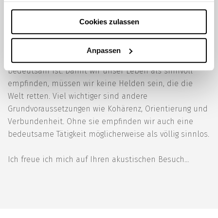
Diese Form der Sinnsuche wird dem Grundverständnis
des Konzepts Sinn jedoch nicht gerecht.
Cookies zulassen
Bedeutsamkeit ist zwar durchaus eine wichtige Quelle
von Sinn, aber unser Tun empfinden wir nicht
Anpassen
automatisch als sinnvoll, nur weil es besonders
bedeutsam ist. Damit wir unser Leben als sinnvoll
empfinden, müssen wir keine Helden sein, die die
Welt retten. Viel wichtiger sind andere
Grundvoraussetzungen wie Kohärenz, Orientierung und
Verbundenheit. Ohne sie empfinden wir auch eine
bedeutsame Tätigkeit möglicherweise als völlig sinnlos.
Ich freue ich mich auf Ihren akustischen Besuch…