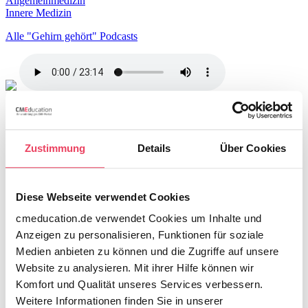
Allgemeinmedizin
Innere Medizin
Alle "Gehirn gehört" Podcasts
Podcast-Reihe:
Gehirn gehört
Ein neues Jahr beginnt mit vielen Hoffnungen, Wünschen und
natürlich meistens auch mit ein paar Zielen, die man erfolgreich
erreichen möchte.
Zustimmung
Details
Über Cookies
Deswegen wollen wir uns heute mit dem „ersten Schritt“
beschäftigen. Ich möchte Ihnen zeigen, dass dieser magische
Moment für unsere Zielerreichung weitaus bedeutsamer ist, als man
Diese Webseite verwendet Cookies
glauben möchte.
cmeducation.de verwendet Cookies um Inhalte und
Genau dieser erste Schritt fällt im Leben jedoch oft sehr schwer.
Anzeigen zu personalisieren, Funktionen für soziale
Und aus bestimmten Gründen bleibt er manchmal auch ganz
Medien anbieten zu können und die Zugriffe auf unsere
aus. Warum das so ist, und wie Sie sich motivieren können ihn zu
Website zu analysieren. Mit ihrer Hilfe können wir
tun, erfahren Sie hier und heute.
Komfort und Qualität unseres Services verbessern.
Wir werden über Narkosen sprechen, auf den Färöer-Inseln
Weitere Informationen finden Sie in unserer
vorbeischauen, Aristoteles um Rat fragen und mit Julius Cäsar über