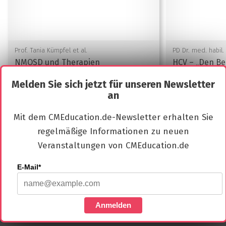
Prof. Tania Kümpfel et al.
PD Dr. med. habil.
NMOSD und Therapien
HCV – „Den Be
Nervennahrung
- Episode 14
gezielt und w
KISS
Melden Sie sich jetzt für unseren Newsletter
an
Mit dem CMEducation.de-Newsletter erhalten Sie
regelmäßige Informationen zu neuen
Neurologie
Infektiologie
A
Veranstaltungen von CMEducation.de
E-Mail*
Impressum
Kontakt
Datenschutzerklärung
Anmelden
Nutzungsbedingungen
Newsletter Anmeldung
AGB
Cookies