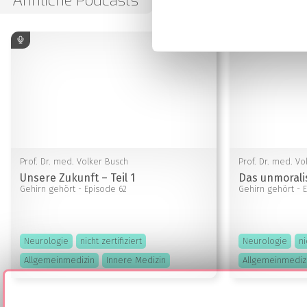
Ähnliche Podcasts
Prof. Dr. med. Volker Busch
Prof. Dr. med. Vo
Unsere Zukunft – Teil 1
Das unmorali
Gehirn gehört
- Episode 62
Gehirn gehört
- 
Neurologie
nicht zertifiziert
Neurologie
ni
Allgemeinmedizin
Innere Medizin
Allgemeinmediz