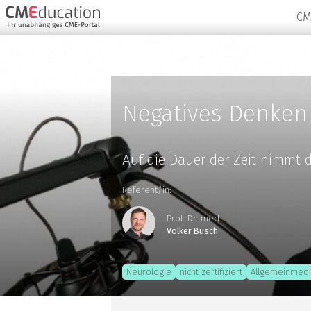
CM
Negatives Denken
Auf die Dauer der Zeit nimmt d
Referent/in:
Prof. Dr. med.
Volker Busch
Neurologie
nicht zertifiziert
Allgemeinmedi