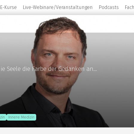
E-Kurse
Live-Webinare/Veranstaltungen
Podcasts
Fac
ie Seele die Farbe der Gedanken an...
zin
Innere Medizin