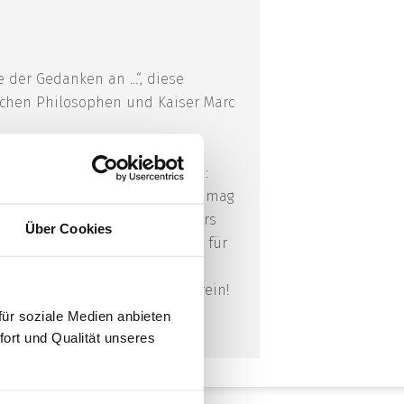
e der Gedanken an …“, diese
chen Philosophen und Kaiser Marc
 eben diesem Seelenanstrich:
nsere Gedanken färben? Warum mag
egativer Gedanken so besonders
Über Cookies
erade in Zeiten von Krisen, um für
 Trauriges in sich vereint? Im
rrungen. Hören Sie doch mal rein!
ür soziale Medien anbieten
fort und Qualität unseres