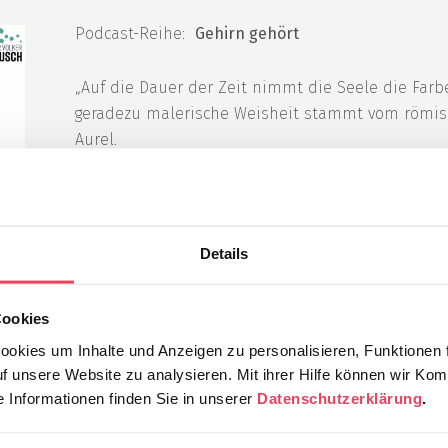
Podcast-Reihe:
Gehirn gehört
„Auf die Dauer der Zeit nimmt die Seele die Farb
geradezu malerische Weisheit stammt vom römis
Aurel.
In diesem Buschtrommel-Podcast widme ich mich
Woher stammen eigentlich die Pigmente, die u
unsere Leinwand – unser Gehirn – das Schwarz n
Details
gern? Und wie schwingen Sie selbst den Pinsel, g
einen gesunden Farbmix zu sorgen, der Frohes und
Cookies
Podcast geht es um Nachrichten und Negativverze
Ich freue mich über Ihr Feedback…
okies um Inhalte und Anzeigen zu personalisieren, Funktionen f
uf unsere Website zu analysieren. Mit ihrer Hilfe können wir Kom
 Informationen finden Sie in unserer
Datenschutzerklärung
.