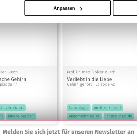
Anpassen
lker Busch
Prof. Dr. med. Volker Busch
sche Gehirn
Verliebt in die Liebe
Episode 47
Gehirn gehört
- Episode 40
cht zertifiziert
Neurologie
nicht zertifiziert
in
Innere Medizin
Allgemeinmedizin
Innere Medizin
Melden Sie sich jetzt für unseren Newsletter an