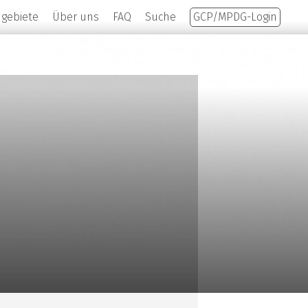
hgebiete
Über uns
FAQ
Suche
GCP/MPDG-Login